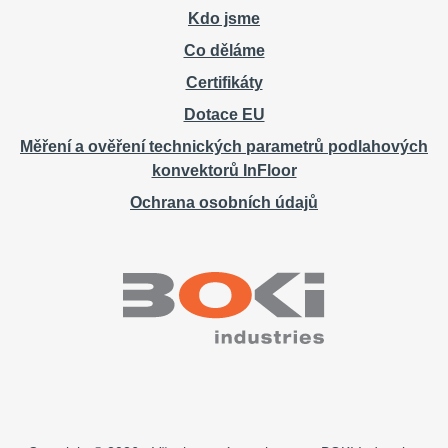
Kdo jsme
Co děláme
Certifikáty
Dotace EU
Měření a ověření technických parametrů podlahových
konvektorů InFloor
Ochrana osobních údajů