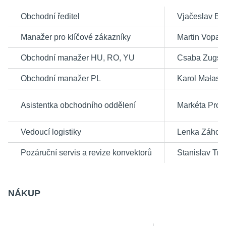
Obchodní ředitel
Vjačeslav B
Manažer pro klíčové zákazníky
Martin Vopaři
Obchodní manažer HU, RO, YU
Csaba Zugsc
Obchodní manažer PL
Karol Małasi
Asistentka obchodního oddělení
Markéta Proi
Vedoucí logistiky
Lenka Záhor
Pozáruční servis a revize konvektorů
Stanislav Trá
NÁKUP