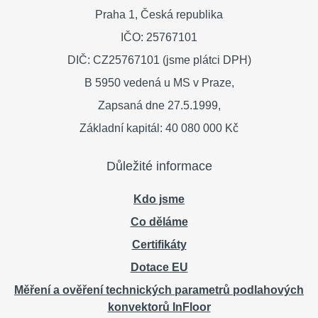
Praha 1,
Česká republika
IČO: 25767101
DIČ: CZ25767101 (jsme plátci DPH)
B 5950 vedená u MS v Praze,
Zapsaná dne 27.5.1999,
Základní kapitál: 40 080 000 Kč
Důležité informace
Kdo jsme
Co děláme
Certifikáty
Dotace EU
Měření a ověření technických parametrů podlahových
konvektorů InFloor