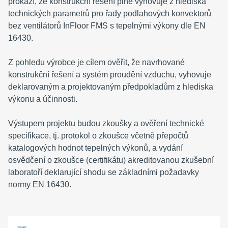
prokáží, že konstrukční řešení plně vyhovuje z hlediska
technických parametrů pro řady podlahových konvektorů
bez ventilátorů InFloor FMS s tepelnými výkony dle EN
16430.
Z pohledu výrobce je cílem ověřit, že navrhované
konstrukční řešení a systém proudění vzduchu, vyhovuje
deklarovaným a projektovaným předpokladům z hlediska
výkonu a účinnosti.
Výstupem projektu budou zkoušky a ověření technické
specifikace, tj. protokol o zkoušce včetně přepočtů
katalogových hodnot tepelných výkonů, a vydání
osvědčení o zkoušce (certifikátu) akreditovanou zkušební
laboratoří deklarující shodu se základními požadavky
normy EN 16430.