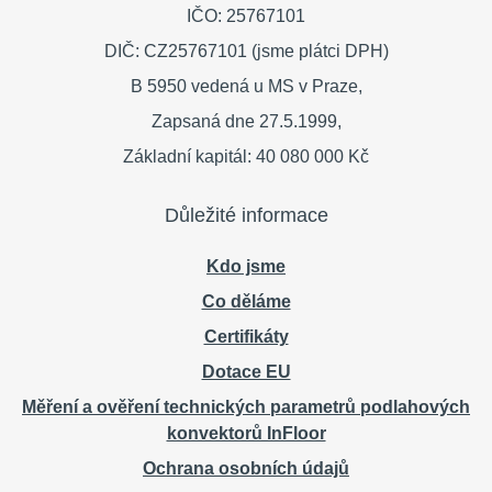
IČO: 25767101
DIČ: CZ25767101 (jsme plátci DPH)
B 5950 vedená u MS v Praze,
Zapsaná dne 27.5.1999,
Základní kapitál: 40 080 000 Kč
Důležité informace
Kdo jsme
Co děláme
Certifikáty
Dotace EU
Měření a ověření technických parametrů podlahových
konvektorů InFloor
Ochrana osobních údajů