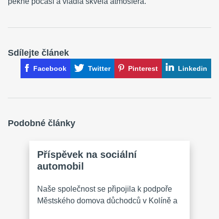
pěkné počasí a vládla skvělá atmosféra.
Sdílejte článek
Facebook
Twitter
Pinterest
Linkedin
Podobné články
Příspěvek na sociální
automobil
Naše společnost se připojila k podpoře
Městského domova důchodců v Kolíně a
přispěla na realizaci projektu „Sociální