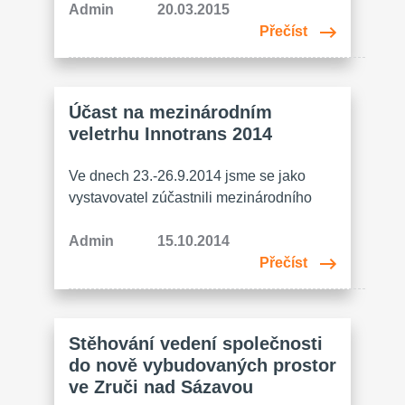
automobil“ Renault Kangoo, který byl
Admin
20.03.2015
předán dne 19.3. 2015 za účasti
Přečíst
představitelů vedení firem, které si
finančně podíleli na tomto projektu.
Účast na mezinárodním
veletrhu Innotrans 2014
Ve dnech 23.-26.9.2014 jsme se jako
vystavovatel zúčastnili mezinárodního
veletrhu dopravních technologií Innotrans
2014, který se konal v Berlíně. Převážná
Admin
15.10.2014
část expozic byla zaměřena na dodávky
Přečíst
dílů pro železniční průmysl. Stejně tak my
jsme vystavovali naše výrobky pro sektor
železnice a zároveň jsme potenciálním
Stěhování vedení společnosti
zákazníkům představili pod novým
do nově vybudovaných prostor
názvem BOKI Industries naše výrobní
ve Zruči nad Sázavou
možnosti, certifikované…