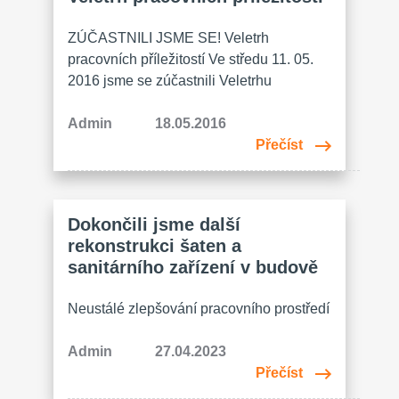
pracovní prostředí našich zaměstnanců.
Demolicí starých budov a následnou
ZÚČASTNILI JSME SE! Veletrh
výstavbou jsme přispěli k modernizaci…
pracovních příležitostí Ve středu 11. 05.
2016 jsme se zúčastnili Veletrhu
pracovních příležitostí, které pro region
Kutná Hora, kam Zruč také patří,
Admin
18.05.2016
uspořádal Spolek kutnohorských
Přečíst
podnikatelů ve spolupráci s Úřadem
práce Kutná Hora a s Městem Kutná
Hora. Byl to první ročník, konal se v
Dokončili jsme další
prostorách Hotelu U Kata, zúčastnilo se…
rekonstrukci šaten a
sanitárního zařízení v budově
Neustálé zlepšování pracovního prostředí
je pro nás prioritou. Z tohoto důvodu jsme
v investovali do několika rekonstrukcí
Admin
27.04.2023
vnitřních prostor budovy. Poslední
Přečíst
úspěšně dokončená rekonstrukce se