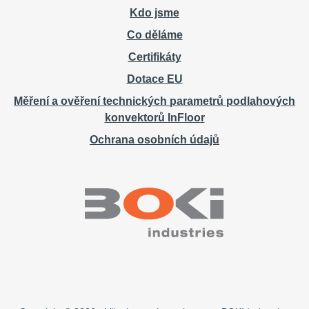
Kdo jsme
Co děláme
Certifikáty
Dotace EU
Měření a ověření technických parametrů podlahových
konvektorů InFloor
Ochrana osobních údajů