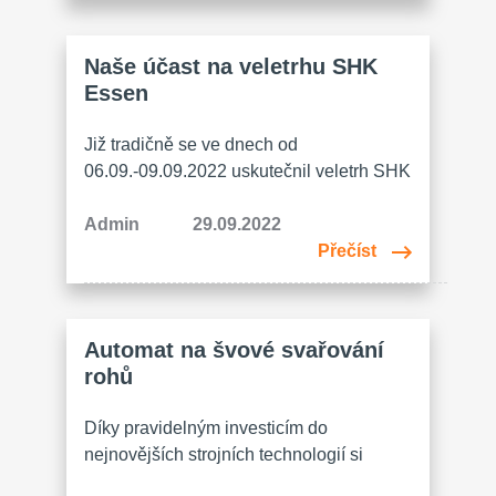
tentokrát dotkla prvního nadzemního
podlaží, kde bylo třeba modernizovat
Naše účast na veletrhu SHK
stávající šatnu a hygienické zázemí pro
Essen
kolegyně, které zde pracují. Do této části
budovy se několik desetiletí
Již tradičně se ve dnech od
neinvestovalo, čemuž bohužel odpovídal
06.09.-09.09.2022 uskutečnil veletrh SHK
také stav….
ESSEN, který je zaměřen na sanitární
zařízení, vytápění, klimatizaci a digitální
Admin
29.09.2022
správu budov. Jedná se o jeden z
Přečíst
nejvýznamnějších veletrhů v tomto
segmentu a navštívilo ho více než 500
vystavovatelů, kteří představili inovace a
Automat na švové svařování
nové produkty připravené na trh.
rohů
Veletrhu jsme se účastnili s vlastním…
Díky pravidelným investicím do
nejnovějších strojních technologií si
upevňujeme svou relevantní pozici na