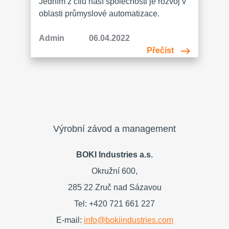
Jedním z cílů naší společnosti je rozvoj v
oblasti průmyslové automatizace.
Pořízením a integrací nového robotického
svařovacího systému dochází
Admin
06.04.2022
k zefektivnění výrobního procesu, značné
Přečíst
flexibilitě i k rozšíření výrobní kapacity, a
to při zachování vysoké kvality svařování.
Jedná se již o druhého
svařovacího robota používaného v naší
společnosti. Tým BOKI
Výrobní závod a management
BOKI Industries a.s.
Okružní 600,
285 22 Zruč nad Sázavou
Tel: +420 721 661 227
E-mail:
info@bokiindustries.com