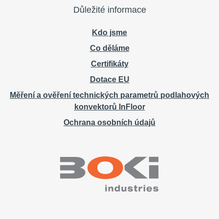
Důležité informace
Kdo jsme
Co děláme
Certifikáty
Dotace EU
Měření a ověření technických parametrů podlahových
konvektorů InFloor
Ochrana osobních údajů