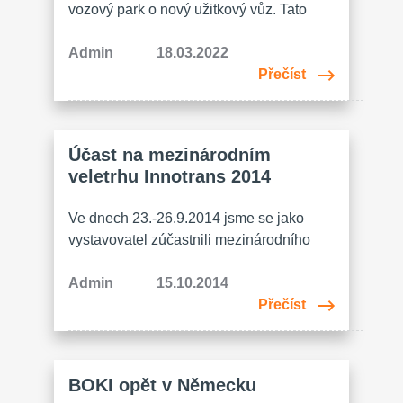
vozový park o nový užitkový vůz. Tato
investice je přínosná především z důvodů
zvýšení operativy, včasného zajištění
Admin
18.03.2022
materiálu pro zakázky našich zákazníků a
Přečíst
zvýšení přepravní kapacity. Zároveň jsme
využili služeb společnosti JIROUT
REKLAMNÍ AGENTURA s.r.o. k tomu,
Účast na mezinárodním
abychom prezentovali naši výrobu a naše
veletrhu Innotrans 2014
produkty. Tým…
Ve dnech 23.-26.9.2014 jsme se jako
vystavovatel zúčastnili mezinárodního
veletrhu dopravních technologií Innotrans
2014, který se konal v Berlíně. Převážná
Admin
15.10.2014
část expozic byla zaměřena na dodávky
Přečíst
dílů pro železniční průmysl. Stejně tak my
jsme vystavovali naše výrobky pro sektor
železnice a zároveň jsme potenciálním
BOKI opět v Německu
zákazníkům představili pod novým