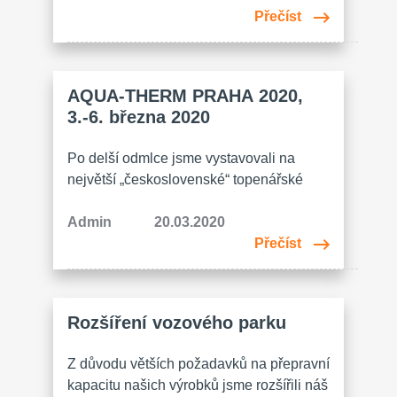
vnitřních prostor budovy. Poslední
Přečíst
úspěšně dokončená rekonstrukce se
tentokrát dotkla prvního nadzemního
podlaží, kde bylo třeba modernizovat
AQUA-THERM PRAHA 2020,
stávající šatnu a hygienické zázemí pro
3.-6. března 2020
kolegyně, které zde pracují. Do této části
budovy se několik desetiletí
Po delší odmlce jsme vystavovali na
neinvestovalo, čemuž bohužel odpovídal
největší „československé“ topenářské
také stav….
výstavě. Přes „podivné“ období ovlivněné
epidemií byla výstava zajímavá, získali
Admin
20.03.2020
jsme spoustu informací a potkali se s
Přečíst
našimi klienty zase „jinak“ :-). Děkujeme
našim obchodním partnerům za návštěvu
stánku i firemního večer a přejeme hodně
Rozšíření vozového parku
ZDARU & ZDRAVÍ !
Z důvodu větších požadavků na přepravní
kapacitu našich výrobků jsme rozšířili náš