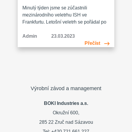
názvem BOKI Industries naše výrobní
Minulý týden jsme se zúčastnili
možnosti, certifikované…
mezinárodního veletrhu ISH ve
Frankfurtu. Letošní veletrh se pořádal po
čtyřleté pauze a zájem odborné veřejnosti
byl enormní. Naše společnost představila
Admin
23.03.2023
dvě novinky AURA electric a AURA
Přečíst
Scandi electric, čímž reagujeme na
aktuální trend nízkého teplotního spádu.
Věříme, že získané kontakty nám
v budoucnu přinesou nové zákazníky a
mnoho příležitostí. Tým…
Výrobní závod a management
BOKI Industries a.s.
Okružní 600,
285 22 Zruč nad Sázavou
Tel: +420 721 661 227