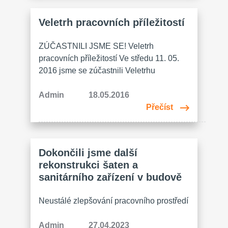
výrobní kapacitu. Zakoupili jsme i nové
technologické vybavení a zlepšili
Veletrh pracovních příležitostí
pracovní prostředí našich zaměstnanců.
Demolicí starých budov a následnou
ZÚČASTNILI JSME SE! Veletrh
výstavbou jsme přispěli k modernizaci…
pracovních příležitostí Ve středu 11. 05.
2016 jsme se zúčastnili Veletrhu
pracovních příležitostí, které pro region
Kutná Hora, kam Zruč také patří,
Admin
18.05.2016
uspořádal Spolek kutnohorských
Přečíst
podnikatelů ve spolupráci s Úřadem
práce Kutná Hora a s Městem Kutná
Hora. Byl to první ročník, konal se v
Dokončili jsme další
prostorách Hotelu U Kata, zúčastnilo se…
rekonstrukci šaten a
sanitárního zařízení v budově
Neustálé zlepšování pracovního prostředí
je pro nás prioritou. Z tohoto důvodu jsme
v investovali do několika rekonstrukcí
Admin
27.04.2023