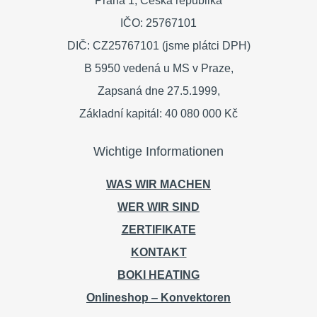
Praha 1,
Česká republika
IČO: 25767101
DIČ: CZ25767101 (jsme plátci DPH)
B 5950 vedená u MS v Praze,
Zapsaná dne 27.5.1999,
Základní kapitál: 40 080 000 Kč
Wichtige Informationen
WAS WIR MACHEN
WER WIR SIND
ZERTIFIKATE
KONTAKT
BOKI HEATING
Onlineshop ‒ Konvektoren