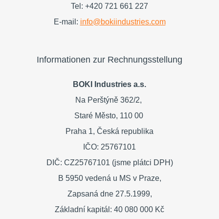
Tel: +420 721 661 227
E-mail:
info@bokiindustries.com
Informationen zur Rechnungsstellung
BOKI Industries a.s.
Na Perštýně 362/2,
Staré Město,
110 00
Praha 1,
Česká republika
IČO: 25767101
DIČ: CZ25767101 (jsme plátci DPH)
B 5950 vedená u MS v Praze,
Zapsaná dne 27.5.1999,
Základní kapitál: 40 080 000 Kč