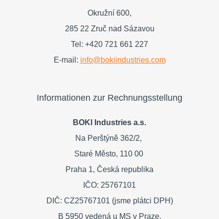
Okružní 600,
285 22 Zruč nad Sázavou
Tel: +420 721 661 227
E-mail:
info@bokiindustries.com
Informationen zur Rechnungsstellung
BOKI Industries a.s.
Na Perštýně 362/2,
Staré Město,
110 00
Praha 1,
Česká republika
IČO: 25767101
DIČ: CZ25767101 (jsme plátci DPH)
B 5950 vedená u MS v Praze,